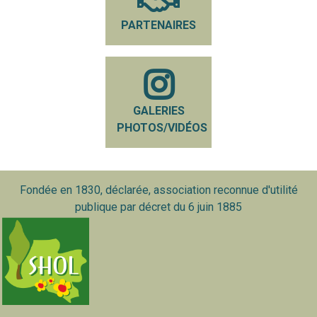
PARTENAIRES
GALERIES
PHOTOS/VIDÉOS
Fondée en 1830, déclarée, association reconnue d'utilité
publique par décret du 6 juin 1885